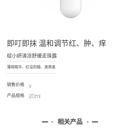
即叮即抹 温和调节红、肿、痒
绽小妍清凉舒缓走珠露
薄荷精华、红没药醇、类燕麦
销售价格
¥
产品规格
20ml
相关产品